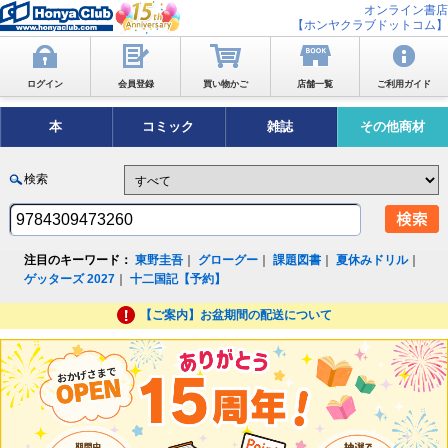
オンライン書店
【ホンヤクラブドットコム】
ログイン
会員登録
買い物かご
店舗一覧
ご利用ガイド
本
コミック
雑誌
その他商材
検索
注目のキーワード：
東野圭吾
｜
グローグー
｜
課題図書
｜
夏休みドリル
｜
ゲッターズ 2027
｜
十二国記【予約】
【ご案内】お盆期間の配送について