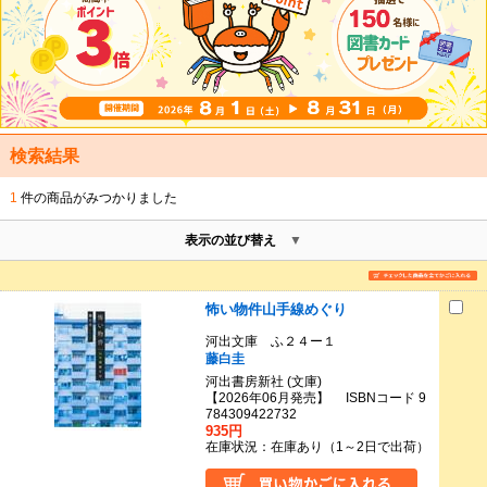
検索結果
1
件の商品がみつかりました
表示の並び替え
怖い物件山手線めぐり
河出文庫 ふ２４ー１
藤白圭
河出書房新社 (文庫)
【2026年06月発売】 ISBNコード 9
784309422732
935円
在庫状況：在庫あり（1～2日で出荷）