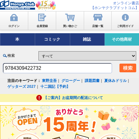
オンライン書店
【ホンヤクラブドットコム】
ログイン
会員登録
買い物かご
店舗一覧
ご利用ガイド
本
コミック
雑誌
その他商材
検索
注目のキーワード：
東野圭吾
｜
グローグー
｜
課題図書
｜
夏休みドリル
｜
ゲッターズ 2027
｜
十二国記【予約】
【ご案内】お盆期間の配送について