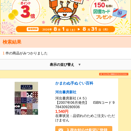
検索結果
1
件の商品がみつかりました
表示の並び替え
かまわぬ手ぬぐい百科
河出書房新社
河出書房新社 (Ａ５)
【2007年06月発売】 ISBNコード 9
784309280936
1,540円
在庫状況：品切れのためご注文いただ
けません