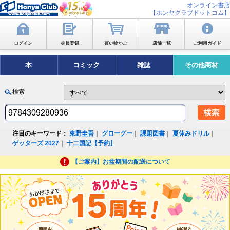
オンライン書店
【ホンヤクラブドットコム】
ログイン
会員登録
買い物かご
店舗一覧
ご利用ガイド
本
コミック
雑誌
その他商材
検索
注目のキーワード：
東野圭吾
｜
グローグー
｜
課題図書
｜
夏休みドリル
｜
ゲッターズ 2027
｜
十二国記【予約】
【ご案内】お盆期間の配送について