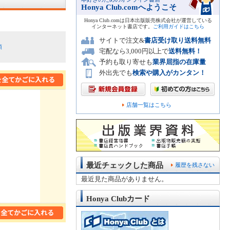
Honya Club.comへようこそ
Honya Club.comは日本出版販売株式会社が運営している
インターネット書店です。
ご利用ガイドはこちら
サイトで注文&
書店受け取り送料無料
順
宅配なら3,000円以上で
送料無料！
予約も取り寄せも
業界屈指の在庫量
外出先でも
検索や購入がカンタン！
店舗一覧はこちら
最近チェックした商品
履歴を残さない
最近見た商品がありません。
Honya Clubカード