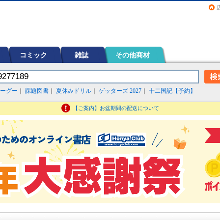
画（コミック）など在庫も充実
コミック
雑誌
その他商材
ーグー
｜
課題図書
｜
夏休みドリル
｜
ゲッターズ 2027
｜
十二国記【予約】
【ご案内】お盆期間の配送について