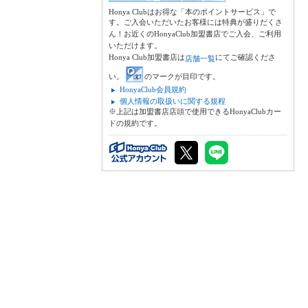
Honya Clubはお得な「本のポイントサービス」で
す。ご入会いただいたお客様には特典が盛りだくさ
ん！お近くのHonyaClub加盟書店でご入会、ご利用
いただけます。
Honya Club加盟書店は
にてご確認くださ
店舗一覧
い。
のマークが目印です。
HonyaClub会員規約
個人情報の取扱いに関する規程
※上記は加盟書店店頭で使用できるHonyaClubカー
ドの規約です。