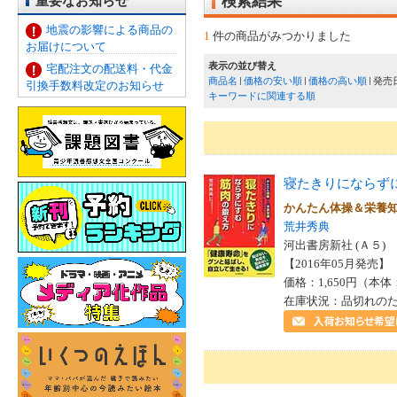
重要なお知らせ
検索結果
地震の影響による商品の
1
件の商品がみつかりました
お届けについて
表示の並び替え
宅配注文の配送料・代金
商品名
価格の安い順
価格の高い順
発売
引換手数料改定のお知らせ
キーワードに関連する順
寝たきりにならず
かんたん体操＆栄養
荒井秀典
河出書房新社 (Ａ５)
【2016年05月発売】 I
価格：1,650円（本体
在庫状況：品切れの