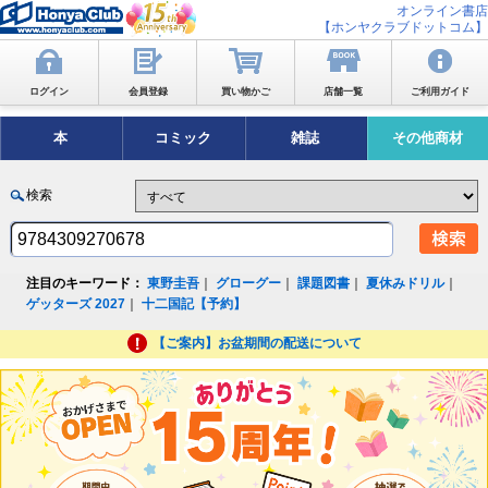
オンライン書店
【ホンヤクラブドットコム】
ログイン
会員登録
買い物かご
店舗一覧
ご利用ガイド
本
コミック
雑誌
その他商材
検索
注目のキーワード：
東野圭吾
｜
グローグー
｜
課題図書
｜
夏休みドリル
｜
ゲッターズ 2027
｜
十二国記【予約】
【ご案内】お盆期間の配送について