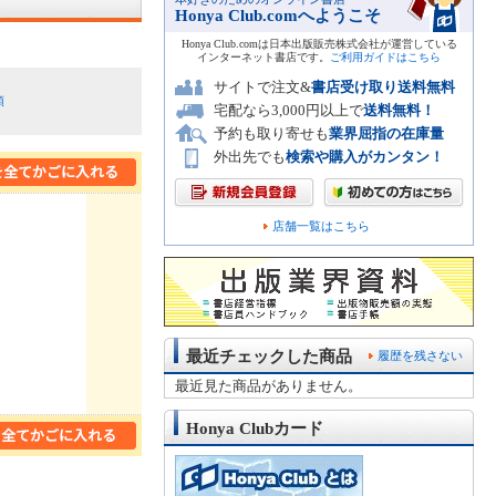
Honya Club.comへようこそ
Honya Club.comは日本出版販売株式会社が運営している
インターネット書店です。
ご利用ガイドはこちら
サイトで注文&
書店受け取り送料無料
順
宅配なら3,000円以上で
送料無料！
予約も取り寄せも
業界屈指の在庫量
外出先でも
検索や購入がカンタン！
店舗一覧はこちら
最近チェックした商品
履歴を残さない
最近見た商品がありません。
Honya Clubカード