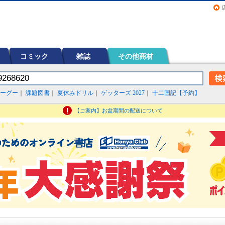
画（コミック）など在庫も充実
コミック
雑誌
その他商材
ーグー
｜
課題図書
｜
夏休みドリル
｜
ゲッターズ 2027
｜
十二国記【予約】
【ご案内】お盆期間の配送について