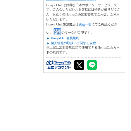
Honya Clubはお得な「本のポイントサービス」で
す。ご入会いただいたお客様には特典が盛りだくさ
ん！お近くのHonyaClub加盟書店でご入会、ご利用
いただけます。
Honya Club加盟書店は
にてご確認くださ
店舗一覧
い。
のマークが目印です。
HonyaClub会員規約
個人情報の取扱いに関する規程
※上記は加盟書店店頭で使用できるHonyaClubカー
ドの規約です。