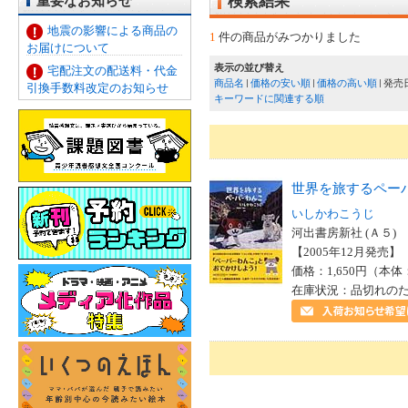
重要なお知らせ
検索結果
地震の影響による商品の
1
件の商品がみつかりました
お届けについて
表示の並び替え
宅配注文の配送料・代金
商品名
価格の安い順
価格の高い順
発売
引換手数料改定のお知らせ
キーワードに関連する順
世界を旅するペー
いしかわこうじ
河出書房新社 (Ａ５)
【2005年12月発売】 I
価格：1,650円（本体
在庫状況：品切れの