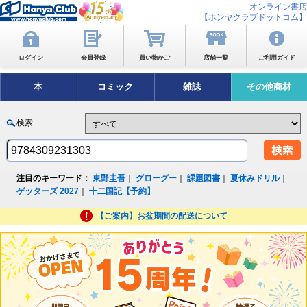
オンライン書店
【ホンヤクラブドットコム】
ログイン
会員登録
買い物かご
店舗一覧
ご利用ガイド
本
コミック
雑誌
その他商材
検索
注目のキーワード：
東野圭吾
｜
グローグー
｜
課題図書
｜
夏休みドリル
｜
ゲッターズ 2027
｜
十二国記【予約】
【ご案内】お盆期間の配送について