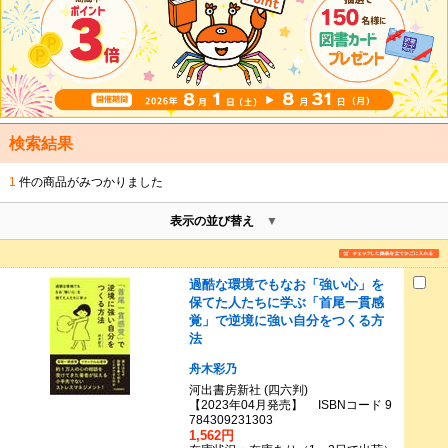
検索結果
1
件の商品がみつかりました
表示の並び替え
過酷な環境でもなお「強い心」を
保てた人たちに学ぶ「首尾一貫感
覚」で逆境に強い自分をつくる方
法
舟木彩乃
河出書房新社 (四六判)
【2023年04月発売】 ISBNコード 9
784309231303
1,562円