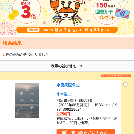
検索結果
1
件の商品がみつかりました
表示の並び替え
水俣病闘争史
米本浩二
河出書房新社 (四六判)
【2022年08月発売】 ISBNコード 9
784309228624
2,750円
在庫状況：出版社よりお取り寄せ（通
常3日～20日で出荷）