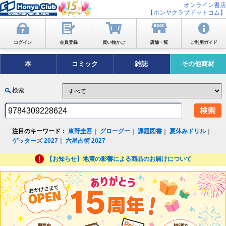
オンライン書店
【ホンヤクラブドットコム】
ログイン
会員登録
買い物かご
店舗一覧
ご利用ガイド
本
コミック
雑誌
その他商材
検索
注目のキーワード：
東野圭吾
｜
グローグー
｜
課題図書
｜
夏休みドリル
｜
ゲッターズ 2027
｜
六星占術 2027
【お知らせ】地震の影響による商品のお届けについて