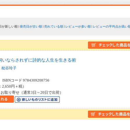
日が新しい順
発売日が古い順
売れている順
レビューが多い順
レビューの平均点が高い
飼いならされずに詩的な人生を生きる術
枇谷玲子
SBNコード 9784309208756
：2,650円＋税）
お取り寄せ（通常3日～20日で出荷）