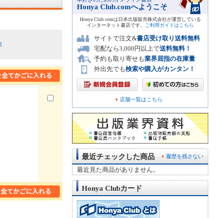
Honya Club.comへようこそ
Honya Club.comは日本出版販売株式会社が運営している
インターネット書店です。
ご利用ガイドはこちら
サイトで注文&
書店受け取り送料無料
順
宅配なら3,000円以上で
送料無料！
予約も取り寄せも
業界屈指の在庫量
外出先でも
検索や購入がカンタン！
店舗一覧はこちら
最近チェックした商品
履歴を残さない
最近見た商品がありません。
Honya Clubカード