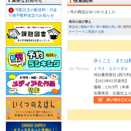
重要なお知らせ
検索結果
宅配注文の配送料・代金
1
件の商品がみつかりました
引換手数料改定のお知らせ
表示の並び替え
商品名
価格の安い順
価格の高い順
発売
キーワードに関連する順
歩くこと、または
トマス・エスペダル
河出書房新社 (四六判)
【2023年02月発売】 I
価格：2,915円（本体
在庫状況：出版社より