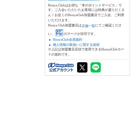
Honya Clubはお得な「本のポイントサービス」で
す。ご入会いただいたお客様には特典が盛りだくさ
ん！お近くのHonyaClub加盟書店でご入会、ご利用
いただけます。
Honya Club加盟書店は
にてご確認くださ
店舗一覧
い。
のマークが目印です。
HonyaClub会員規約
個人情報の取扱いに関する規程
※上記は加盟書店店頭で使用できるHonyaClubカー
ドの規約です。