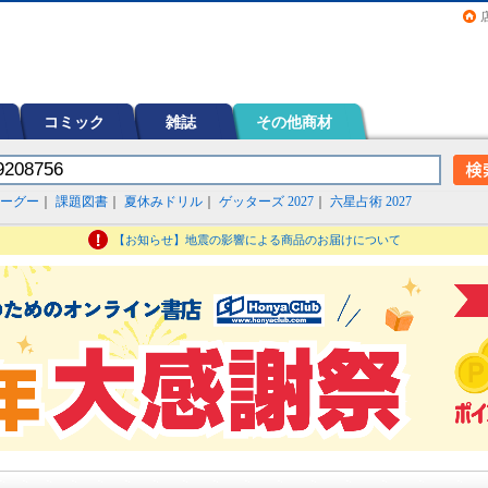
画（コミック）など在庫も充実
コミック
雑誌
その他商材
ーグー
｜
課題図書
｜
夏休みドリル
｜
ゲッターズ 2027
｜
六星占術 2027
【お知らせ】地震の影響による商品のお届けについて