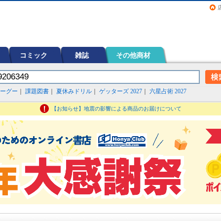
画（コミック）など在庫も充実
コミック
雑誌
その他商材
ーグー
｜
課題図書
｜
夏休みドリル
｜
ゲッターズ 2027
｜
六星占術 2027
【お知らせ】地震の影響による商品のお届けについて