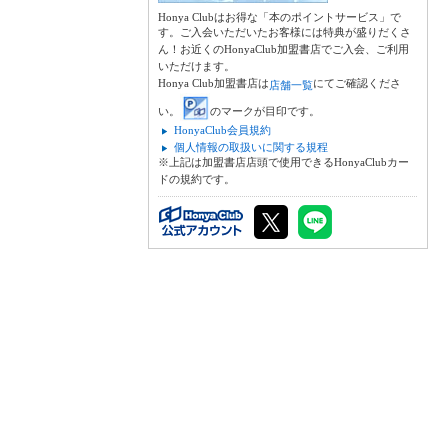
Honya Clubはお得な「本のポイントサービス」で
す。ご入会いただいたお客様には特典が盛りだくさ
ん！お近くのHonyaClub加盟書店でご入会、ご利用
いただけます。
Honya Club加盟書店は
にてご確認くださ
店舗一覧
い。
のマークが目印です。
HonyaClub会員規約
個人情報の取扱いに関する規程
※上記は加盟書店店頭で使用できるHonyaClubカー
ドの規約です。