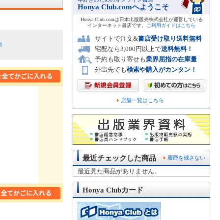
Honya Club.comへようこそ
Honya Club.comは日本出版販売株式会社が運営している
インターネット書店です。
ご利用ガイドはこちら
サイトで注文&
書店受け取り送料無料
順
宅配なら3,000円以上で
送料無料！
予約も取り寄せも
業界屈指の在庫量
外出先でも
検索や購入がカンタン！
店舗一覧はこちら
最近チェックした商品
履歴を残さない
最近見た商品がありません。
Honya Clubカード