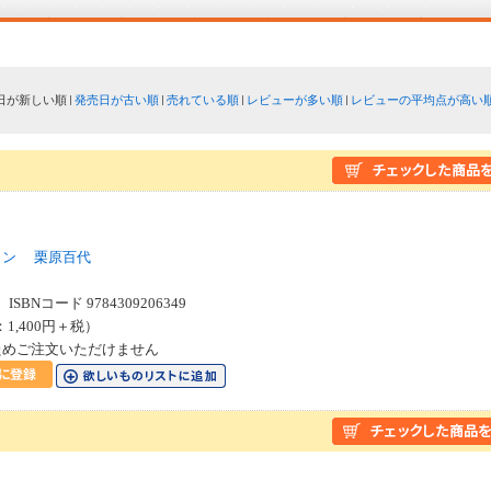
日が新しい順
発売日が古い順
売れている順
レビューが多い順
レビューの平均点が高い
イン
栗原百代
SBNコード 9784309206349
：1,400円＋税）
ためご注文いただけません