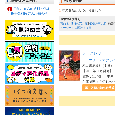
重要なお知らせ
検索結果
宅配注文の配送料・代金
1
件の商品がみつかりました
引換手数料改定のお知らせ
表示の並び替え
商品名
価格の安い順
価格の高い順
発売
キーワードに関連する順
シークレット
Ｌ．マリー・アデラ
河出書房新社 (Ｂ６)
【2013年11月発売】 I
価格：1,540円（本体
在庫状況：品切れの