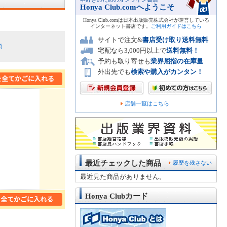
Honya Club.comへようこそ
Honya Club.comは日本出版販売株式会社が運営している
インターネット書店です。
ご利用ガイドはこちら
サイトで注文&
書店受け取り送料無料
順
宅配なら3,000円以上で
送料無料！
予約も取り寄せも
業界屈指の在庫量
外出先でも
検索や購入がカンタン！
店舗一覧はこちら
最近チェックした商品
履歴を残さない
最近見た商品がありません。
Honya Clubカード