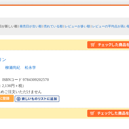
日が新しい順
発売日が古い順
売れている順
レビューが多い順
レビューの平均点が高い
リン
ス
柳瀬尚紀
松永学
SBNコード 9784309202570
：2,136円＋税）
ためご注文いただけません