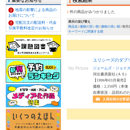
重要なお知らせ
検索結果
地震の影響による商品の
1
件の商品がみつかりました
お届けについて
表示の並び替え
宅配注文の配送料・代金
商品名
価格の安い順
価格の高い順
発売
引換手数料改定のお知らせ
キーワードに関連する順
ユリシーズのダブ
ジェームズ・ジョイ
河出書房新社 (Ａ５)
【1996年03月発売】 I
価格：2,350円（本体
在庫状況：品切れの