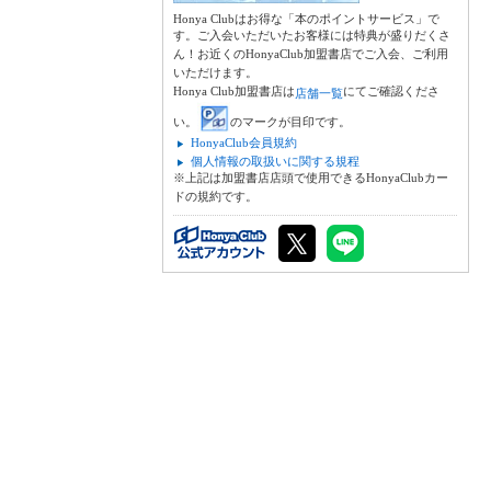
Honya Clubはお得な「本のポイントサービス」で
す。ご入会いただいたお客様には特典が盛りだくさ
ん！お近くのHonyaClub加盟書店でご入会、ご利用
いただけます。
Honya Club加盟書店は
にてご確認くださ
店舗一覧
い。
のマークが目印です。
HonyaClub会員規約
個人情報の取扱いに関する規程
※上記は加盟書店店頭で使用できるHonyaClubカー
ドの規約です。