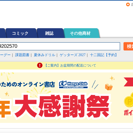
画（コミック）など在庫も充実
コミック
雑誌
その他商材
ーグー
｜
課題図書
｜
夏休みドリル
｜
ゲッターズ 2027
｜
十二国記【予約】
【ご案内】お盆期間の配送について