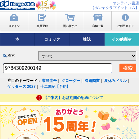
オンライン書店
【ホンヤクラブドットコム】
ログイン
会員登録
買い物かご
店舗一覧
ご利用ガイド
本
コミック
雑誌
その他商材
検索
注目のキーワード：
東野圭吾
｜
グローグー
｜
課題図書
｜
夏休みドリル
｜
ゲッターズ 2027
｜
十二国記【予約】
【ご案内】お盆期間の配送について