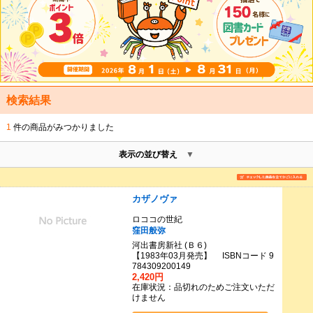
検索結果
1
件の商品がみつかりました
表示の並び替え
カザノヴァ
ロココの世紀
窪田般弥
河出書房新社 (Ｂ６)
【1983年03月発売】 ISBNコード 9
784309200149
2,420円
在庫状況：品切れのためご注文いただ
けません