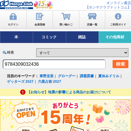
オンライン書店
【ホンヤクラブドットコム】
ログイン
会員登録
買い物かご
店舗一覧
ご利用ガイド
本
コミック
雑誌
その他商材
検索
注目のキーワード：
東野圭吾
｜
グローグー
｜
課題図書
｜
夏休みドリル
｜
ゲッターズ 2027
｜
六星占術 2027
【お知らせ】地震の影響による商品のお届けについて