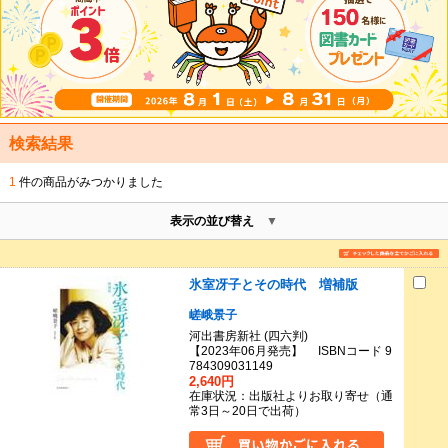
検索結果
1
件の商品がみつかりました
表示の並び替え
氷室冴子とその時代 増補版
嵯峨景子
河出書房新社 (四六判)
【2023年06月発売】 ISBNコード 9
784309031149
2,640円
在庫状況：出版社よりお取り寄せ（通
常3日～20日で出荷）