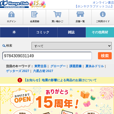
オンライン書店
【ホンヤクラブドットコム】
ログイン
会員登録
買い物かご
店舗一覧
ご利用ガイド
本
コミック
雑誌
その他商材
検索
注目のキーワード：
東野圭吾
｜
グローグー
｜
課題図書
｜
夏休みドリル
｜
ゲッターズ 2027
｜
六星占術 2027
【お知らせ】地震の影響による商品のお届けについて