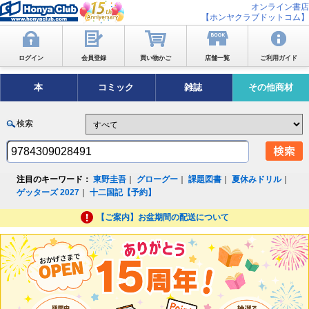
オンライン書店
【ホンヤクラブドットコム】
ログイン
会員登録
買い物かご
店舗一覧
ご利用ガイド
本
コミック
雑誌
その他商材
検索
注目のキーワード：
東野圭吾
｜
グローグー
｜
課題図書
｜
夏休みドリル
｜
ゲッターズ 2027
｜
十二国記【予約】
【ご案内】お盆期間の配送について