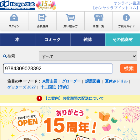
オンライン書店
【ホンヤクラブドットコム】
ログイン
会員登録
買い物かご
店舗一覧
ご利用ガイド
本
コミック
雑誌
その他商材
検索
注目のキーワード：
東野圭吾
｜
グローグー
｜
課題図書
｜
夏休みドリル
｜
ゲッターズ 2027
｜
十二国記【予約】
【ご案内】お盆期間の配送について