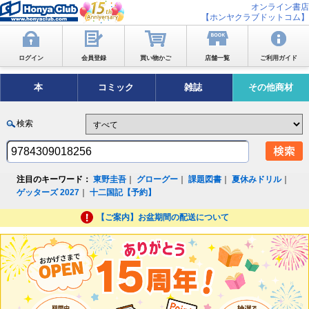
オンライン書店
【ホンヤクラブドットコム】
ログイン
会員登録
買い物かご
店舗一覧
ご利用ガイド
本
コミック
雑誌
その他商材
検索
注目のキーワード：
東野圭吾
｜
グローグー
｜
課題図書
｜
夏休みドリル
｜
ゲッターズ 2027
｜
十二国記【予約】
【ご案内】お盆期間の配送について