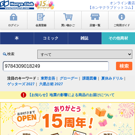
オンライン書店
【ホンヤクラブドットコム】
ログイン
会員登録
買い物かご
店舗一覧
ご利用ガイド
本
コミック
雑誌
その他商材
検索
注目のキーワード：
東野圭吾
｜
グローグー
｜
課題図書
｜
夏休みドリル
｜
ゲッターズ 2027
｜
六星占術 2027
【お知らせ】地震の影響による商品のお届けについて