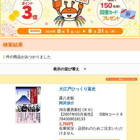
検索結果
1
件の商品がみつかりました
表示の並び替え
大江戸ひっくり返史
露八史観
阿井渉介
河出書房新社 (Ｂ６)
【2007年03月発売】 ISBNコード 9
784309018133
1,760円
在庫状況：品切れのためご注文いただ
けません