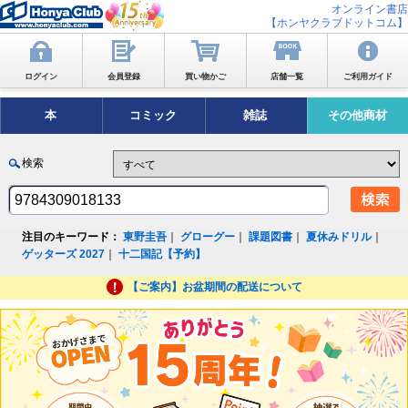
オンライン書店
【ホンヤクラブドットコム】
ログイン
会員登録
買い物かご
店舗一覧
ご利用ガイド
本
コミック
雑誌
その他商材
検索
注目のキーワード：
東野圭吾
｜
グローグー
｜
課題図書
｜
夏休みドリル
｜
ゲッターズ 2027
｜
十二国記【予約】
【ご案内】お盆期間の配送について