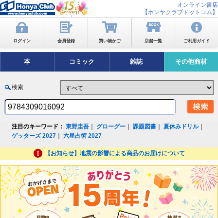
オンライン書店
【ホンヤクラブドットコム】
ログイン
会員登録
買い物かご
店舗一覧
ご利用ガイド
本
コミック
雑誌
その他商材
検索
注目のキーワード：
東野圭吾
｜
グローグー
｜
課題図書
｜
夏休みドリル
｜
ゲッターズ 2027
｜
六星占術 2027
【お知らせ】地震の影響による商品のお届けについて