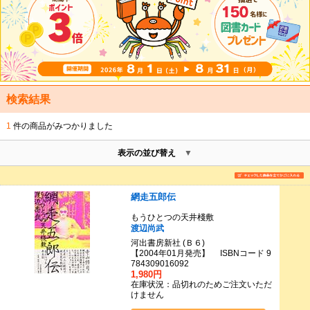
検索結果
1
件の商品がみつかりました
表示の並び替え
網走五郎伝
もうひとつの天井棧敷
渡辺尚武
河出書房新社 (Ｂ６)
【2004年01月発売】 ISBNコード 9
784309016092
1,980円
在庫状況：品切れのためご注文いただ
けません