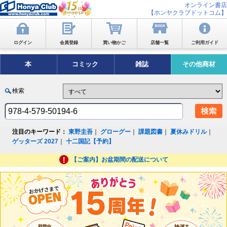
オンライン書店
【ホンヤクラブドットコム】
ログイン
会員登録
買い物かご
店舗一覧
ご利用ガイド
本
コミック
雑誌
その他商材
検索
注目のキーワード：
東野圭吾
｜
グローグー
｜
課題図書
｜
夏休みドリル
｜
ゲッターズ 2027
｜
十二国記【予約】
【ご案内】お盆期間の配送について