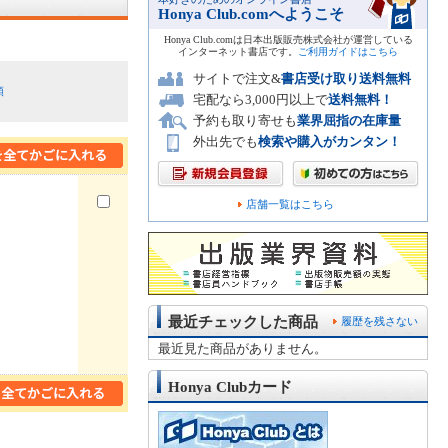
Honya Club.comへようこそ
Honya Club.comは日本出版販売株式会社が運営している
インターネット書店です。
ご利用ガイドはこちら
サイトで注文&
書店受け取り送料無料
順
宅配なら3,000円以上で
送料無料！
予約も取り寄せも
業界屈指の在庫量
外出先でも
検索や購入がカンタン！
店舗一覧はこちら
最近チェックした商品
履歴を残さない
最近見た商品がありません。
Honya Clubカード