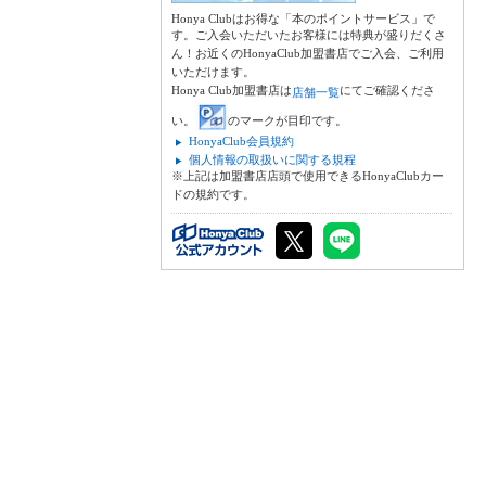
Honya Clubはお得な「本のポイントサービス」で
す。ご入会いただいたお客様には特典が盛りだくさ
ん！お近くのHonyaClub加盟書店でご入会、ご利用
いただけます。
Honya Club加盟書店は
にてご確認くださ
店舗一覧
い。
のマークが目印です。
HonyaClub会員規約
個人情報の取扱いに関する規程
※上記は加盟書店店頭で使用できるHonyaClubカー
ドの規約です。