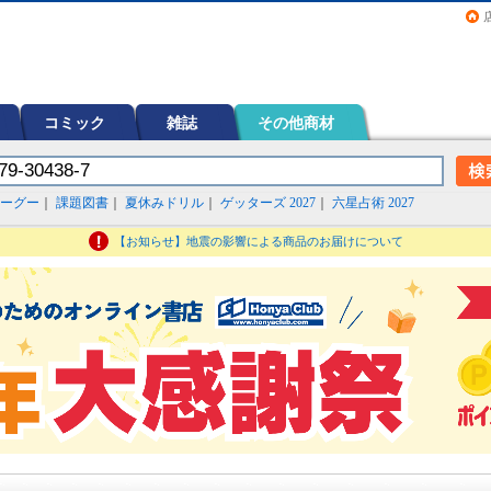
画（コミック）など在庫も充実
コミック
雑誌
その他商材
ーグー
｜
課題図書
｜
夏休みドリル
｜
ゲッターズ 2027
｜
六星占術 2027
【お知らせ】地震の影響による商品のお届けについて