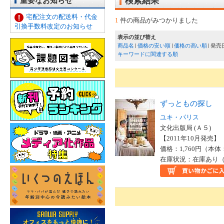
重要なお知らせ
検索結果
宅配注文の配送料・代金
1
件の商品がみつかりました
引換手数料改定のお知らせ
表示の並び替え
商品名
価格の安い順
価格の高い順
発売
キーワードに関連する順
ずっともの探し
ユキ・パリス
文化出版局 (Ａ５)
【2011年10月発売】 I
価格：1,760円（本体
在庫状況：在庫あり（