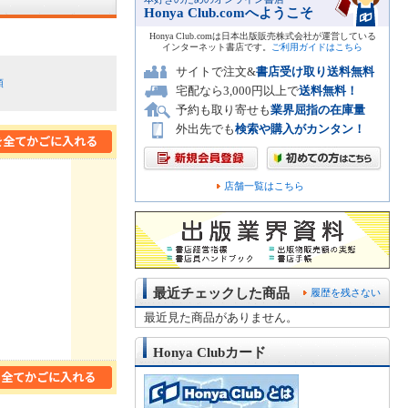
Honya Club.comへようこそ
Honya Club.comは日本出版販売株式会社が運営している
インターネット書店です。
ご利用ガイドはこちら
サイトで注文&
書店受け取り送料無料
順
宅配なら3,000円以上で
送料無料！
予約も取り寄せも
業界屈指の在庫量
外出先でも
検索や購入がカンタン！
店舗一覧はこちら
最近チェックした商品
履歴を残さない
最近見た商品がありません。
Honya Clubカード