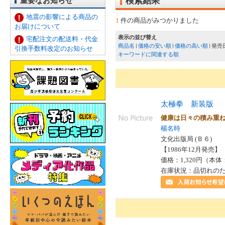
重要なお知らせ
検索結果
地震の影響による商品の
1
件の商品がみつかりました
お届けについて
表示の並び替え
宅配注文の配送料・代金
商品名
価格の安い順
価格の高い順
発売
引換手数料改定のお知らせ
キーワードに関連する順
太極拳 新装版
健康は日々の積み重
楊名時
文化出版局 (Ｂ６)
【1986年12月発売】 I
価格：1,320円（本体
在庫状況：品切れの