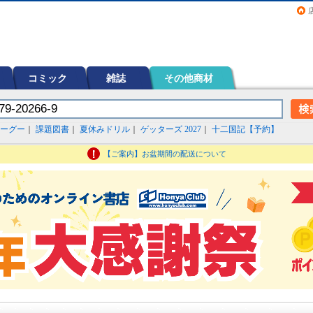
画（コミック）など在庫も充実
コミック
雑誌
その他商材
ーグー
｜
課題図書
｜
夏休みドリル
｜
ゲッターズ 2027
｜
十二国記【予約】
【ご案内】お盆期間の配送について