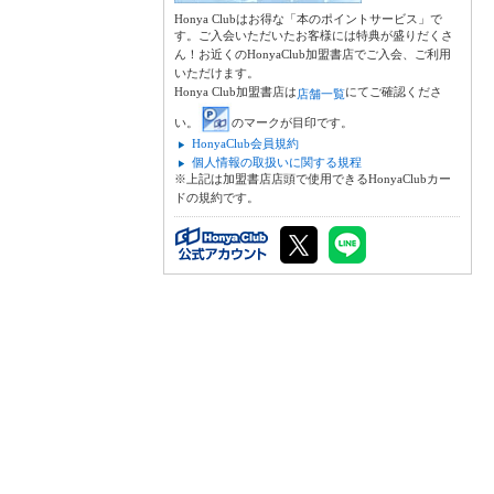
Honya Clubはお得な「本のポイントサービス」で
す。ご入会いただいたお客様には特典が盛りだくさ
ん！お近くのHonyaClub加盟書店でご入会、ご利用
いただけます。
Honya Club加盟書店は
にてご確認くださ
店舗一覧
い。
のマークが目印です。
HonyaClub会員規約
個人情報の取扱いに関する規程
※上記は加盟書店店頭で使用できるHonyaClubカー
ドの規約です。