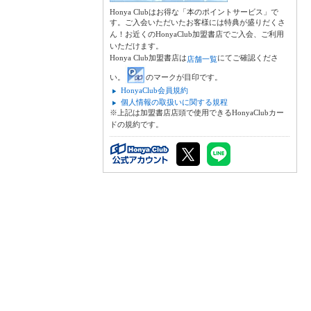
Honya Clubはお得な「本のポイントサービス」で
す。ご入会いただいたお客様には特典が盛りだくさ
ん！お近くのHonyaClub加盟書店でご入会、ご利用
いただけます。
Honya Club加盟書店は
にてご確認くださ
店舗一覧
い。
のマークが目印です。
HonyaClub会員規約
個人情報の取扱いに関する規程
※上記は加盟書店店頭で使用できるHonyaClubカー
ドの規約です。