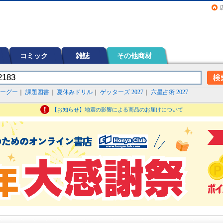
画（コミック）など在庫も充実
コミック
雑誌
その他商材
ーグー
｜
課題図書
｜
夏休みドリル
｜
ゲッターズ 2027
｜
六星占術 2027
【お知らせ】地震の影響による商品のお届けについて