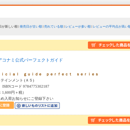
日が新しい順
発売日が古い順
売れている順
レビューが多い順
レビューの平均点が高い
アコナミ公式パーフェクトガイド
２
ｆｉｃｉａｌ ｇｕｉｄｅ ｐｅｒｆｅｃｔ ｓｅｒｉｅｓ
テインメント (Ａ５)
SBNコード 9784775302187
：1,600円＋税）
ため入荷お知らせにご登録下さい