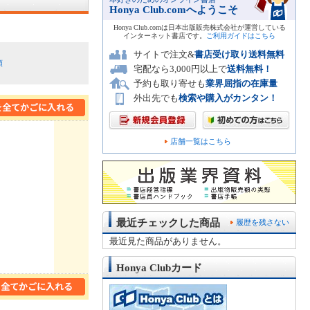
Honya Club.comへようこそ
Honya Club.comは日本出版販売株式会社が運営している
インターネット書店です。
ご利用ガイドはこちら
サイトで注文&
書店受け取り送料無料
順
宅配なら3,000円以上で
送料無料！
予約も取り寄せも
業界屈指の在庫量
外出先でも
検索や購入がカンタン！
店舗一覧はこちら
最近チェックした商品
履歴を残さない
最近見た商品がありません。
Honya Clubカード