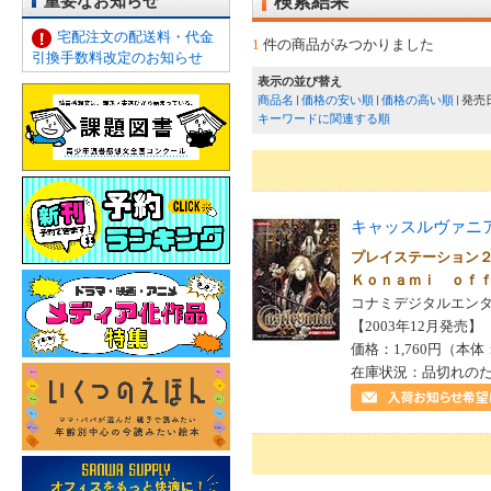
重要なお知らせ
検索結果
宅配注文の配送料・代金
1
件の商品がみつかりました
引換手数料改定のお知らせ
表示の並び替え
商品名
価格の安い順
価格の高い順
発売
キーワードに関連する順
キャッスルヴァニ
プレイステーション
Ｋｏｎａｍｉ ｏｆ
コナミデジタルエンタ
【2003年12月発売】 I
価格：1,760円（本体
在庫状況：品切れの