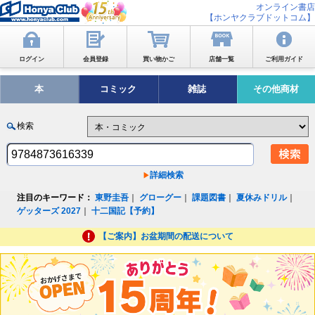
オンライン書店
【ホンヤクラブドットコム】
ログイン
会員登録
買い物かご
店舗一覧
ご利用ガイド
本
コミック
雑誌
その他商材
検索
詳細検索
注目のキーワード：
東野圭吾
｜
グローグー
｜
課題図書
｜
夏休みドリル
｜
ゲッターズ 2027
｜
十二国記【予約】
【ご案内】お盆期間の配送について