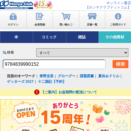
オンライン書店
【ホンヤクラブドットコム】
ログイン
会員登録
買い物かご
店舗一覧
ご利用ガイド
本
コミック
雑誌
その他商材
検索
注目のキーワード：
東野圭吾
｜
グローグー
｜
課題図書
｜
夏休みドリル
｜
ゲッターズ 2027
｜
十二国記【予約】
【ご案内】お盆期間の配送について