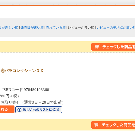
日が新しい順
発売日が古い順
売れている順
レビューが多い順
レビューの平均点が高い
 恋パラコレクションＤＸ
SBNコード 9784801983601
780円＋税）
お取り寄せ（通常3日～20日で出荷）