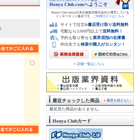
Honya Club.comへようこそ
Honya Club.comは日本出版販売株式会社が運営している
インターネット書店です。
ご利用ガイドはこちら
サイトで注文&
書店受け取り送料無料
順
宅配なら3,000円以上で
送料無料！
予約も取り寄せも
業界屈指の在庫量
外出先でも
検索や購入がカンタン！
店舗一覧はこちら
最近チェックした商品
履歴を残さない
最近見た商品がありません。
Honya Clubカード