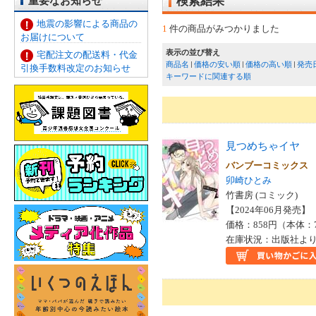
重要なお知らせ
検索結果
地震の影響による商品の
1
件の商品がみつかりました
お届けについて
表示の並び替え
宅配注文の配送料・代金
商品名
価格の安い順
価格の高い順
発売
引換手数料改定のお知らせ
キーワードに関連する順
見つめちゃイヤ
バンブーコミックス
卯崎ひとみ
竹書房 (コミック)
【2024年06月発売】 I
価格：858円（本体：
在庫状況：出版社より