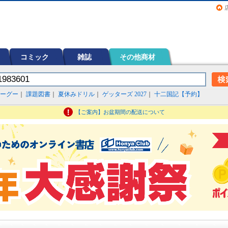
画（コミック）など在庫も充実
コミック
雑誌
その他商材
ーグー
｜
課題図書
｜
夏休みドリル
｜
ゲッターズ 2027
｜
十二国記【予約】
【ご案内】お盆期間の配送について