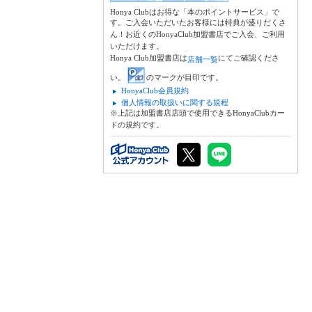
Honya Clubはお得な「本のポイントサービス」で
す。ご入会いただいたお客様には特典が盛りだくさ
ん！お近くのHonyaClub加盟書店でご入会、ご利用
いただけます。
Honya Club加盟書店は
にてご確認くださ
店舗一覧
い。
のマークが目印です。
HonyaClub会員規約
個人情報の取扱いに関する規程
※上記は加盟書店店頭で使用できるHonyaClubカー
ドの規約です。