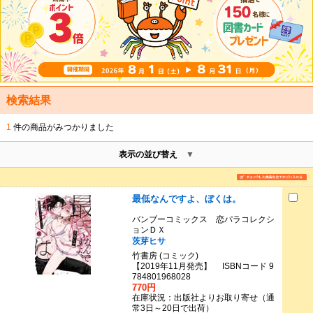
検索結果
1
件の商品がみつかりました
表示の並び替え
最低なんですよ、ぼくは。
バンブーコミックス 恋パラコレクシ
ョンＤＸ
茨芽ヒサ
竹書房 (コミック)
【2019年11月発売】 ISBNコード 9
784801968028
770円
在庫状況：出版社よりお取り寄せ（通
常3日～20日で出荷）