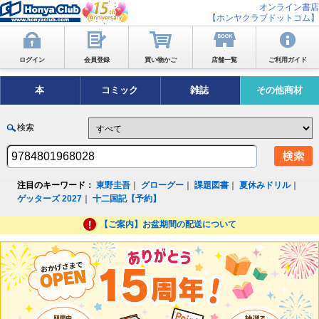
オンライン書店
【ホンヤクラブドットコム】
ログイン
会員登録
買い物かご
店舗一覧
ご利用ガイド
本
コミック
雑誌
その他商材
検索
注目のキーワード：
東野圭吾
｜
グローグー
｜
課題図書
｜
夏休みドリル
｜
ゲッターズ 2027
｜
十二国記【予約】
【ご案内】お盆期間の配送について