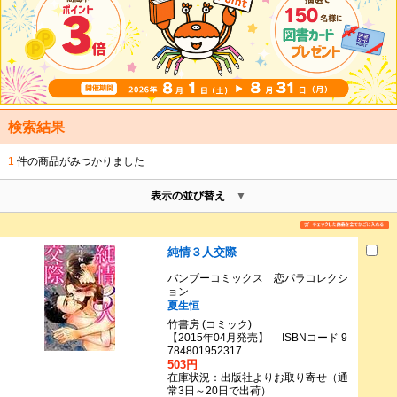
検索結果
1
件の商品がみつかりました
表示の並び替え
純情３人交際
バンブーコミックス 恋パラコレクシ
ョン
夏生恒
竹書房 (コミック)
【2015年04月発売】 ISBNコード 9
784801952317
503円
在庫状況：出版社よりお取り寄せ（通
常3日～20日で出荷）