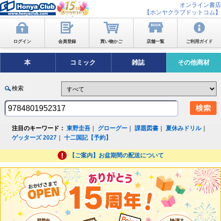
オンライン書店
【ホンヤクラブドットコム】
ログイン
会員登録
買い物かご
店舗一覧
ご利用ガイド
本
コミック
雑誌
その他商材
検索
注目のキーワード：
東野圭吾
｜
グローグー
｜
課題図書
｜
夏休みドリル
｜
ゲッターズ 2027
｜
十二国記【予約】
【ご案内】お盆期間の配送について