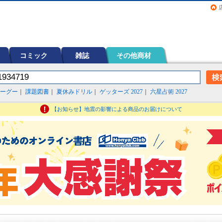
画（コミック）など在庫も充実
コミック
雑誌
その他商材
ーグー
｜
課題図書
｜
夏休みドリル
｜
ゲッターズ 2027
｜
六星占術 2027
【お知らせ】地震の影響による商品のお届けについて