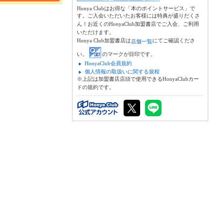
Honya Clubはお得な「本のポイントサービス」で
す。ご入会いただいたお客様には特典が盛りだくさ
ん！お近くのHonyaClub加盟書店でご入会、ご利用
いただけます。
Honya Club加盟書店は
にてご確認くださ
店舗一覧
い。
のマークが目印です。
HonyaClub会員規約
個人情報の取扱いに関する規程
※上記は加盟書店店頭で使用できるHonyaClubカー
ドの規約です。