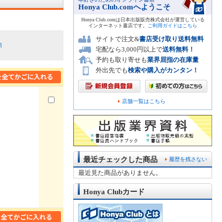
Honya Club.comへようこそ
Honya Club.comは日本出版販売株式会社が運営している
インターネット書店です。
ご利用ガイドはこちら
サイトで注文&
書店受け取り送料無料
順
宅配なら3,000円以上で
送料無料！
予約も取り寄せも
業界屈指の在庫量
外出先でも
検索や購入がカンタン！
店舗一覧はこちら
最近チェックした商品
履歴を残さない
最近見た商品がありません。
Honya Clubカード