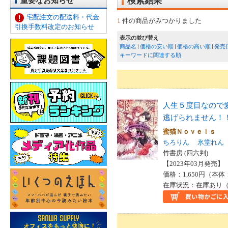
重要なお知らせ
検索結果
宅配注文の配送料・代金
1
件の商品がみつかりました
引換手数料改定のお知らせ
表示の並び替え
商品名
価格の安い順
価格の高い順
発売
キーワードに関連する順
人生５度目なので
逃げられません！
蜜猫Ｎｏｖｅｌｓ
ちろりん
氷堂れん
竹書房 (四六判)
【2023年03月発売】 I
価格：1,650円（本体
在庫状況：在庫あり（