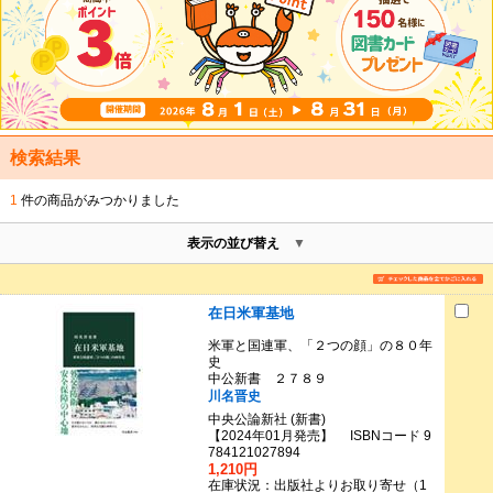
検索結果
1
件の商品がみつかりました
表示の並び替え
在日米軍基地
米軍と国連軍、「２つの顔」の８０年
史
中公新書 ２７８９
川名晋史
中央公論新社 (新書)
【2024年01月発売】 ISBNコード 9
784121027894
1,210円
在庫状況：出版社よりお取り寄せ（1