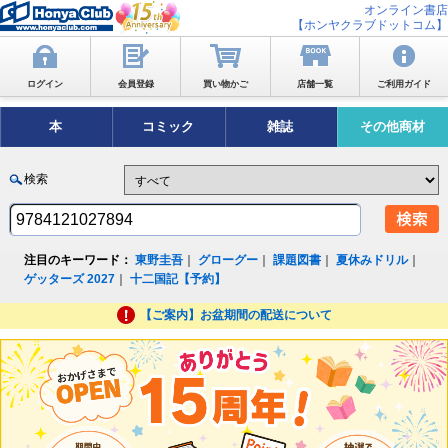
オンライン書店
【ホンヤクラブドットコム】
ログイン
会員登録
買い物かご
店舗一覧
ご利用ガイド
本
コミック
雑誌
その他商材
検索
注目のキーワード：
東野圭吾
｜
グローグー
｜
課題図書
｜
夏休みドリル
｜
ゲッターズ 2027
｜
十二国記【予約】
【ご案内】お盆期間の配送について