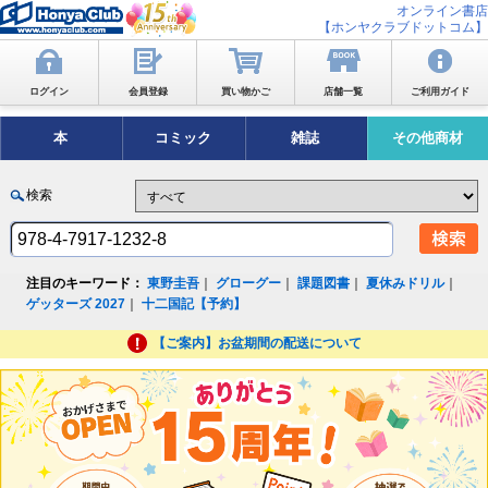
オンライン書店
【ホンヤクラブドットコム】
ログイン
会員登録
買い物かご
店舗一覧
ご利用ガイド
本
コミック
雑誌
その他商材
検索
注目のキーワード：
東野圭吾
｜
グローグー
｜
課題図書
｜
夏休みドリル
｜
ゲッターズ 2027
｜
十二国記【予約】
【ご案内】お盆期間の配送について