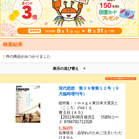
検索結果
1
件の商品がみつかりました
表示の並び替え
現代思想 第３９巻第１２号（９
月臨時増刊号）
総特集：ｉｍａｇｏ東日本大震災と
〈こころ〉のゆくえ
青土社 (Ａ５)
【2011年08月発売】 ISBNコー
ド 9784791712328
1,362円
在庫状況：品切れのためご注文いただ
けません