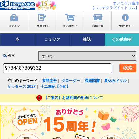
オンライン書店
【ホンヤクラブドットコム】
ログイン
会員登録
買い物かご
店舗一覧
ご利用ガイド
本
コミック
雑誌
その他商材
検索
注目のキーワード：
東野圭吾
｜
グローグー
｜
課題図書
｜
夏休みドリル
｜
ゲッターズ 2027
｜
十二国記【予約】
【ご案内】お盆期間の配送について