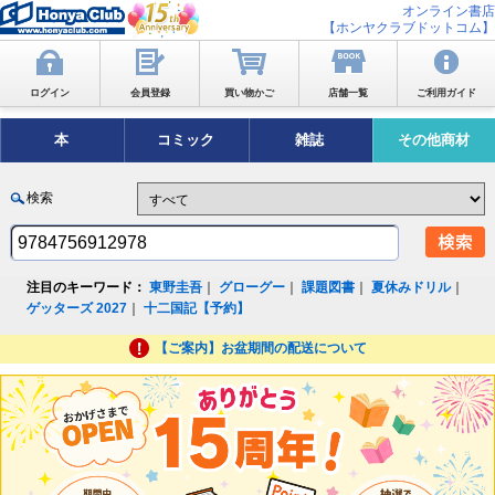
オンライン書店
【ホンヤクラブドットコム】
ログイン
会員登録
買い物かご
店舗一覧
ご利用ガイド
本
コミック
雑誌
その他商材
検索
注目のキーワード：
東野圭吾
｜
グローグー
｜
課題図書
｜
夏休みドリル
｜
ゲッターズ 2027
｜
十二国記【予約】
【ご案内】お盆期間の配送について