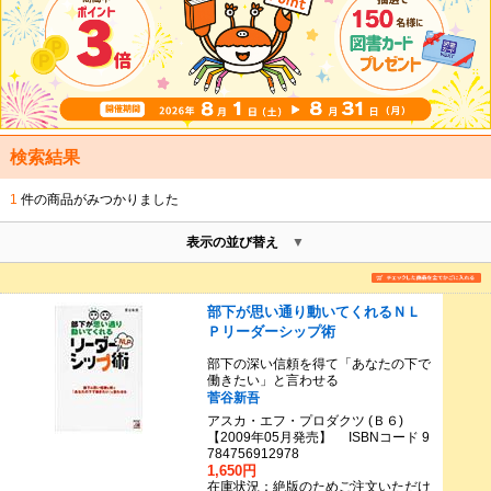
検索結果
1
件の商品がみつかりました
表示の並び替え
部下が思い通り動いてくれるＮＬ
Ｐリーダーシップ術
部下の深い信頼を得て「あなたの下で
働きたい」と言わせる
菅谷新吾
アスカ・エフ・プロダクツ (Ｂ６)
【2009年05月発売】 ISBNコード 9
784756912978
1,650円
在庫状況：絶版のためご注文いただけ