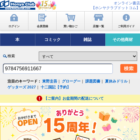
オンライン書店
【ホンヤクラブドットコム】
ログイン
会員登録
買い物かご
店舗一覧
ご利用ガイド
本
コミック
雑誌
その他商材
検索
注目のキーワード：
東野圭吾
｜
グローグー
｜
課題図書
｜
夏休みドリル
｜
ゲッターズ 2027
｜
十二国記【予約】
【ご案内】お盆期間の配送について