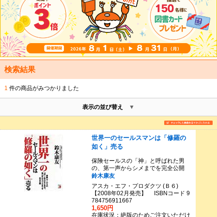
検索結果
1
件の商品がみつかりました
表示の並び替え
世界一のセールスマンは「修羅の
如く」売る
保険セールスの「神」と呼ばれた男
の、第一声からシメまでを完全公開
鈴木康友
アスカ・エフ・プロダクツ (Ｂ６)
【2008年02月発売】 ISBNコード 9
784756911667
1,650円
在庫状況：絶版のためご注文いただけ