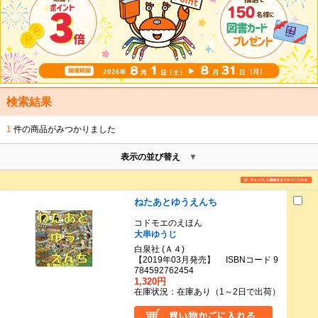
検索結果
1
件の商品がみつかりました
表示の並び替え
ねたあとゆうえんち
コドモエのえほん
大串ゆうじ
白泉社 (Ａ４)
【2019年03月発売】 ISBNコード 9
784592762454
1,320円
在庫状況：在庫あり（1～2日で出荷）