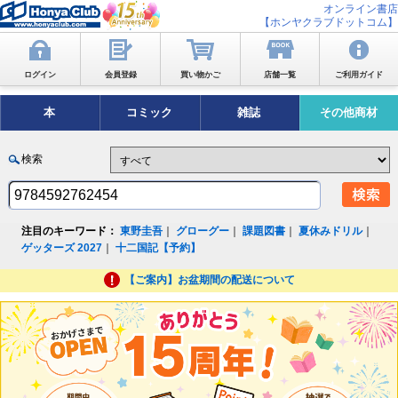
オンライン書店
【ホンヤクラブドットコム】
ログイン
会員登録
買い物かご
店舗一覧
ご利用ガイド
本
コミック
雑誌
その他商材
検索
注目のキーワード：
東野圭吾
｜
グローグー
｜
課題図書
｜
夏休みドリル
｜
ゲッターズ 2027
｜
十二国記【予約】
【ご案内】お盆期間の配送について