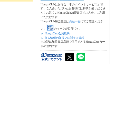
Honya Clubはお得な「本のポイントサービス」で
す。ご入会いただいたお客様には特典が盛りだくさ
ん！お近くのHonyaClub加盟書店でご入会、ご利用
いただけます。
Honya Club加盟書店は
にてご確認くださ
店舗一覧
い。
のマークが目印です。
HonyaClub会員規約
個人情報の取扱いに関する規程
※上記は加盟書店店頭で使用できるHonyaClubカー
ドの規約です。