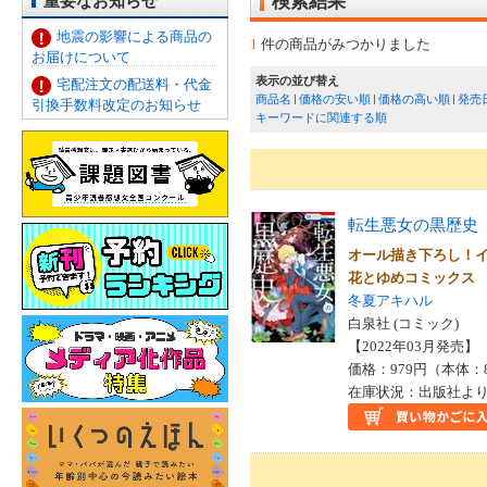
重要なお知らせ
検索結果
地震の影響による商品の
1
件の商品がみつかりました
お届けについて
表示の並び替え
宅配注文の配送料・代金
商品名
価格の安い順
価格の高い順
発売
引換手数料改定のお知らせ
キーワードに関連する順
転生悪女の黒歴史
オール描き下ろし！
花とゆめコミックス
冬夏アキハル
白泉社 (コミック)
【2022年03月発売】 I
価格：979円（本体：
在庫状況：出版社より