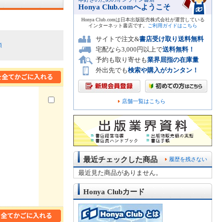
Honya Club.comへようこそ
Honya Club.comは日本出版販売株式会社が運営している
インターネット書店です。
ご利用ガイドはこちら
サイトで注文&
書店受け取り送料無料
順
宅配なら3,000円以上で
送料無料！
予約も取り寄せも
業界屈指の在庫量
外出先でも
検索や購入がカンタン！
店舗一覧はこちら
最近チェックした商品
履歴を残さない
最近見た商品がありません。
Honya Clubカード