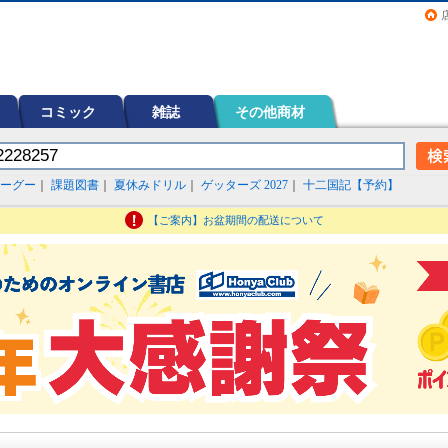
画（コミック）など在庫も充実
コミック
雑誌
その他商材
ーグー
｜
課題図書
｜
夏休みドリル
｜
ゲッターズ 2027
｜
十二国記【予約】
【ご案内】お盆期間の配送について