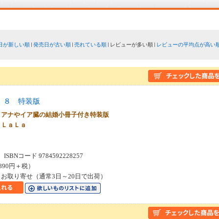
日が新しい順
発売日が古い順
売れている順
レビューが多い順
レビューの平均点が高い
 ８ 特装版
イアナやイア臓の結婚小冊子付き特装版
 ＬａＬａ
SBNコード 9784592228257
890円＋税）
お取り寄せ（通常3日～20日で出荷）