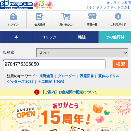
オンライン書店
【ホンヤクラブドットコム】
ログイン
会員登録
買い物かご
店舗一覧
ご利用ガイド
本
コミック
雑誌
その他商材
検索
注目のキーワード：
東野圭吾
｜
グローグー
｜
課題図書
｜
夏休みドリル
｜
ゲッターズ 2027
｜
十二国記【予約】
【ご案内】お盆期間の配送について