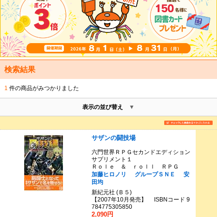
検索結果
1
件の商品がみつかりました
表示の並び替え
サザンの闘技場
六門世界ＲＰＧセカンドエディション
サプリメント１
Ｒｏｌｅ ＆ ｒｏｌｌ ＲＰＧ
加藤ヒロノリ
グループＳＮＥ
安
田均
新紀元社 (Ｂ５)
【2007年10月発売】 ISBNコード 9
784775305850
2,090円