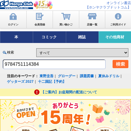
オンライン書店
【ホンヤクラブドットコム】
ログイン
会員登録
買い物かご
店舗一覧
ご利用ガイド
本
コミック
雑誌
その他商材
検索
注目のキーワード：
東野圭吾
｜
グローグー
｜
課題図書
｜
夏休みドリル
｜
ゲッターズ 2027
｜
十二国記【予約】
【ご案内】お盆期間の配送について