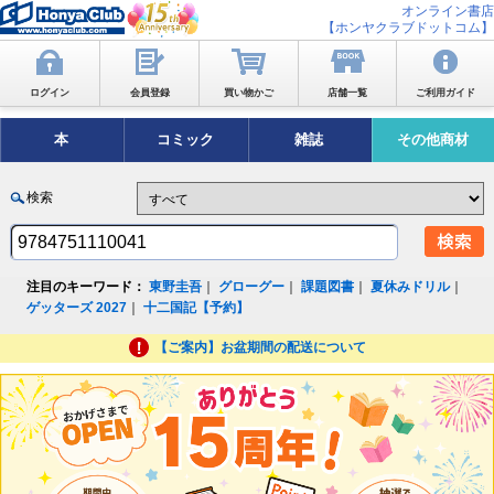
オンライン書店
【ホンヤクラブドットコム】
ログイン
会員登録
買い物かご
店舗一覧
ご利用ガイド
本
コミック
雑誌
その他商材
検索
注目のキーワード：
東野圭吾
｜
グローグー
｜
課題図書
｜
夏休みドリル
｜
ゲッターズ 2027
｜
十二国記【予約】
【ご案内】お盆期間の配送について