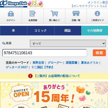
オンライン書店
【ホンヤクラブドットコム】
ログイン
会員登録
買い物かご
店舗一覧
ご利用ガイド
本
コミック
雑誌
その他商材
検索
注目のキーワード：
東野圭吾
｜
グローグー
｜
課題図書
｜
夏休みドリル
｜
ゲッターズ 2027
｜
十二国記【予約】
【ご案内】お盆期間の配送について