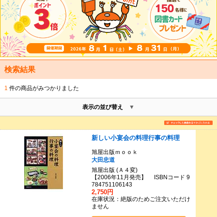
検索結果
1
件の商品がみつかりました
表示の並び替え
新しい小宴会の料理行事の料理
旭屋出版ｍｏｏｋ
大田忠道
旭屋出版 (Ａ４変)
【2006年11月発売】 ISBNコード 9
784751106143
2,750円
在庫状況：絶版のためご注文いただけ
ません