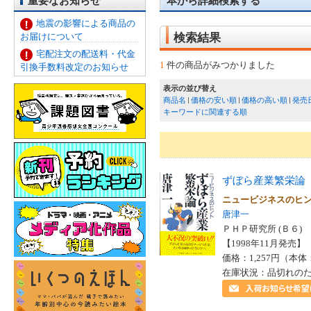
重要なお知らせ
本から詳細検索する
地震の影響による商品の
お届けについて
検索結果
宅配注文の配送料・代金
1
件の商品がみつかりました
引換手数料改定のお知らせ
表示の並び替え
商品名
価格の安い順
価格の高い順
発売
キーワードに関連する順
ずぼら産業繁栄論
ニュービジネスのヒ
唐津一
ＰＨＰ研究所 (Ｂ６)
【1998年11月発売】 I
価格：1,257円（本体
在庫状況：品切れの