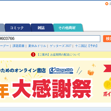
画（コミック）など在庫も充実
コミック
雑誌
その他商材
ーグー
｜
課題図書
｜
夏休みドリル
｜
ゲッターズ 2027
｜
十二国記【予約】
【ご案内】お盆期間の配送について