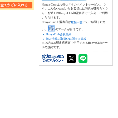
Honya Clubはお得な「本のポイントサービス」で
す。ご入会いただいたお客様には特典が盛りだくさ
ん！お近くのHonyaClub加盟書店でご入会、ご利用
いただけます。
Honya Club加盟書店は
にてご確認くださ
店舗一覧
い。
のマークが目印です。
HonyaClub会員規約
個人情報の取扱いに関する規程
※上記は加盟書店店頭で使用できるHonyaClubカー
ドの規約です。