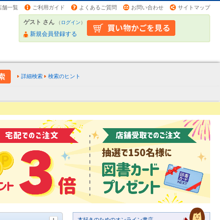
店舗一覧
ご利用ガイド
よくあるご質問
お問い合わせ
サイトマップ
ゲスト さん
（
ログイン
）
新規会員登録する
詳細検索
検索のヒント
本好きのためのオンライン書店