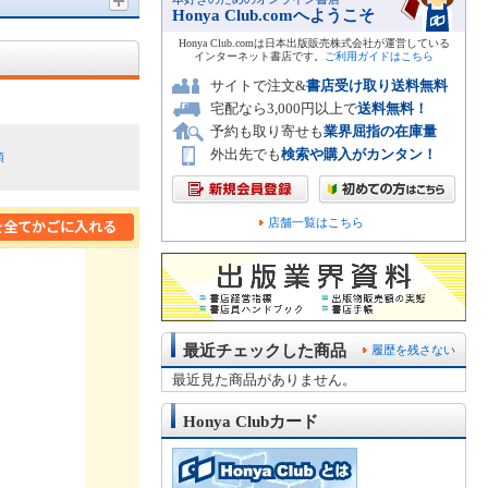
Honya Club.comへようこそ
Honya Club.comは日本出版販売株式会社が運営している
インターネット書店です。
ご利用ガイドはこちら
サイトで注文&
書店受け取り送料無料
宅配なら3,000円以上で
送料無料！
予約も取り寄せも
業界屈指の在庫量
外出先でも
検索や購入がカンタン！
順
店舗一覧はこちら
最近チェックした商品
履歴を残さない
最近見た商品がありません。
Honya Clubカード