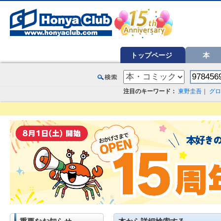
オンライン書店【ホンヤクラブ】はお好きな本屋での受け取りで送料無料！新刊予約・通販も。本（書籍）、雑誌、漫
トップページ
本
注目のキーワード：
東野圭吾
｜
グロ