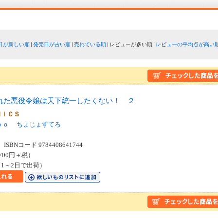
日が新しい順
発売日が古い順
売れている順
レビューが多い順
レビューの平均点が高い
れた悪役令嬢は天下統一したくない！ ２
ＭＩＣＳ
ｐｏ
ちょじょすてろ
SBNコード 9784408641744
700円＋税）
1～2日で出荷）