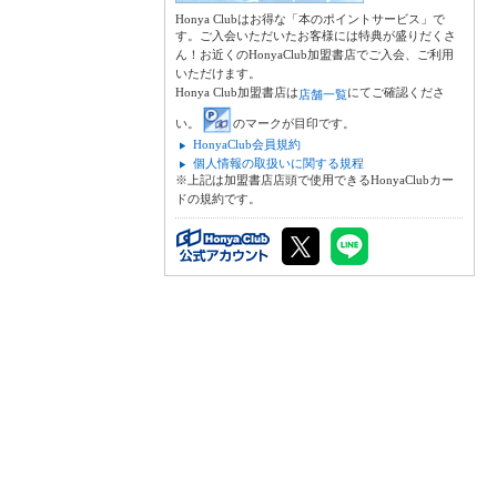
Honya Clubはお得な「本のポイントサービス」で
す。ご入会いただいたお客様には特典が盛りだくさ
ん！お近くのHonyaClub加盟書店でご入会、ご利用
いただけます。
Honya Club加盟書店は
にてご確認くださ
店舗一覧
い。
のマークが目印です。
HonyaClub会員規約
個人情報の取扱いに関する規程
※上記は加盟書店店頭で使用できるHonyaClubカー
ドの規約です。