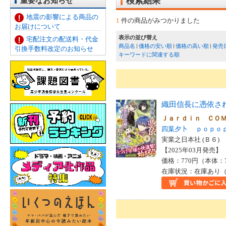
重要なお知らせ
検索結果
地震の影響による商品の
1
件の商品がみつかりました
お届けについて
表示の並び替え
宅配注文の配送料・代金
商品名
価格の安い順
価格の高い順
発売
引換手数料改定のお知らせ
キーワードに関連する順
織田信長に憑依さ
Ｊａｒｄｉｎ ＣＯ
四葉夕卜
ｐｏｐｏ
実業之日本社 (Ｂ６)
【2025年03月発売】 I
価格：770円（本体：
在庫状況：在庫あり（