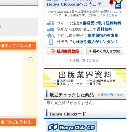
Honya Club.comへようこそ
Honya Club.comは日本出版販売株式会社が運営している
インターネット書店です。
ご利用ガイドはこちら
サイトで注文&
書店受け取り送料無料
順
宅配なら3,000円以上で
送料無料！
予約も取り寄せも
業界屈指の在庫量
外出先でも
検索や購入がカンタン！
店舗一覧はこちら
最近チェックした商品
履歴を残さない
最近見た商品がありません。
Honya Clubカード