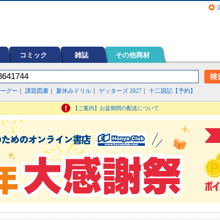
画（コミック）など在庫も充実
コミック
雑誌
その他商材
ーグー
｜
課題図書
｜
夏休みドリル
｜
ゲッターズ 2027
｜
十二国記【予約】
【ご案内】お盆期間の配送について