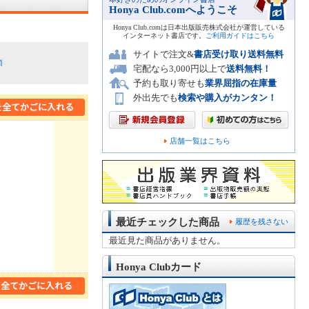
Honya Club.comへようこそ
Honya Club.comは日本出版販売株式会社が運営している
インターネット書店です。
ご利用ガイドはこちら
サイトで注文&
書店受け取り送料無料
順
宅配なら3,000円以上で
送料無料！
予約も取り寄せも
業界屈指の在庫量
外出先でも
検索や購入がカンタン！
店舗一覧はこちら
最近チェックした商品
履歴を残さない
最近見た商品がありません。
Honya Clubカード