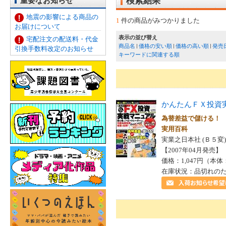
重要なお知らせ
検索結果
地震の影響による商品の
1
件の商品がみつかりました
お届けについて
表示の並び替え
宅配注文の配送料・代金
商品名
価格の安い順
価格の高い順
発売
引換手数料改定のお知らせ
キーワードに関連する順
かんたんＦＸ投資
為替差益で儲ける！
実用百科
実業之日本社 (Ｂ５変)
【2007年04月発売】 I
価格：1,047円（本体
在庫状況：品切れの