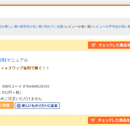
日が新しい順
発売日が古い順
売れている順
レビューが多い順
レビューの平均点が高い
実戦マニュアル
 ｖｓスワップ金利で稼ぐ！！
SBNコード 9784408628165
：952円＋税）
ためご注文いただけません