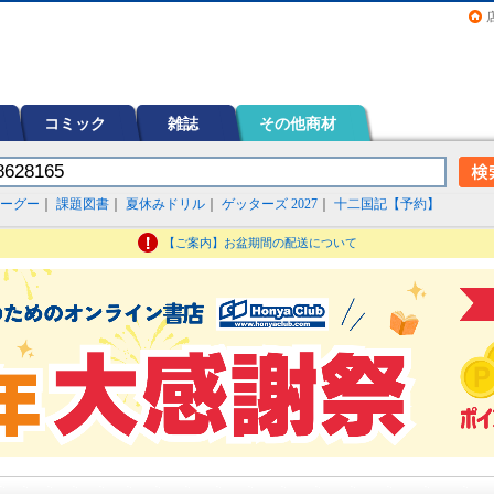
画（コミック）など在庫も充実
コミック
雑誌
その他商材
ーグー
｜
課題図書
｜
夏休みドリル
｜
ゲッターズ 2027
｜
十二国記【予約】
【ご案内】お盆期間の配送について