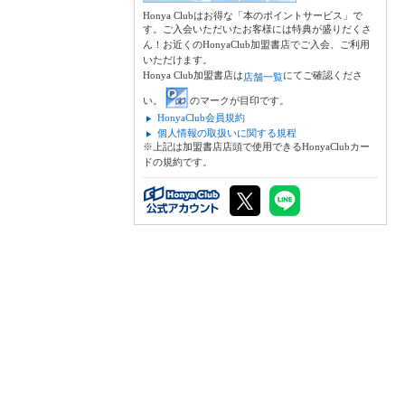
Honya Clubはお得な「本のポイントサービス」で
す。ご入会いただいたお客様には特典が盛りだくさ
ん！お近くのHonyaClub加盟書店でご入会、ご利用
いただけます。
Honya Club加盟書店は
にてご確認くださ
店舗一覧
い。
のマークが目印です。
HonyaClub会員規約
個人情報の取扱いに関する規程
※上記は加盟書店店頭で使用できるHonyaClubカー
ドの規約です。