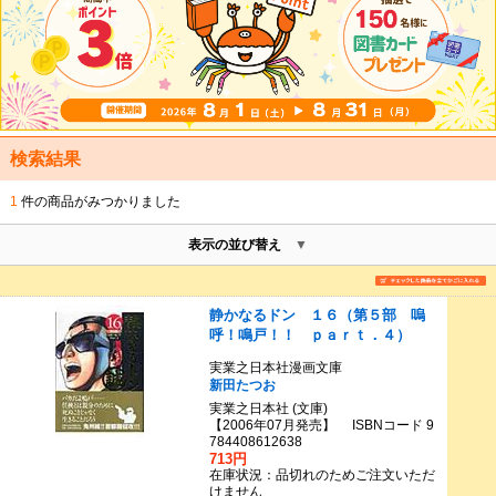
検索結果
1
件の商品がみつかりました
表示の並び替え
静かなるドン １６（第５部 嗚
呼！鳴戸！！ ｐａｒｔ．４）
実業之日本社漫画文庫
新田たつお
実業之日本社 (文庫)
【2006年07月発売】 ISBNコード 9
784408612638
713円
在庫状況：品切れのためご注文いただ
けません