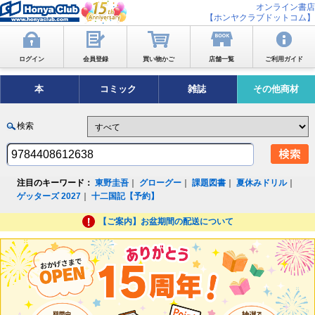
オンライン書店
【ホンヤクラブドットコム】
ログイン
会員登録
買い物かご
店舗一覧
ご利用ガイド
本
コミック
雑誌
その他商材
検索
注目のキーワード：
東野圭吾
｜
グローグー
｜
課題図書
｜
夏休みドリル
｜
ゲッターズ 2027
｜
十二国記【予約】
【ご案内】お盆期間の配送について