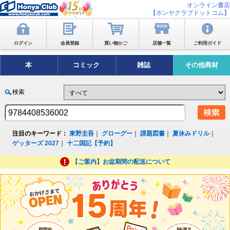
オンライン書店
【ホンヤクラブドットコム】
ログイン
会員登録
買い物かご
店舗一覧
ご利用ガイド
本
コミック
雑誌
その他商材
検索
注目のキーワード：
東野圭吾
｜
グローグー
｜
課題図書
｜
夏休みドリル
｜
ゲッターズ 2027
｜
十二国記【予約】
【ご案内】お盆期間の配送について