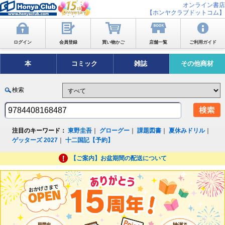
オンライン書店
【ホンヤクラブドットコム】
ログイン
会員登録
買い物かご
店舗一覧
ご利用ガイド
本
コミック
雑誌
その他商材
検索
注目のキーワード：
東野圭吾
｜
グローグー
｜
課題図書
｜
夏休みドリル
｜
ゲッターズ 2027
｜
十二国記【予約】
【ご案内】お盆期間の配送について