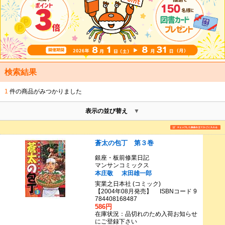
検索結果
1
件の商品がみつかりました
表示の並び替え
蒼太の包丁 第３巻
銀座・板前修業日記
マンサンコミックス
本庄敬
末田雄一郎
実業之日本社 (コミック)
【2004年08月発売】 ISBNコード 9
784408168487
586円
在庫状況：品切れのため入荷お知らせ
にご登録下さい