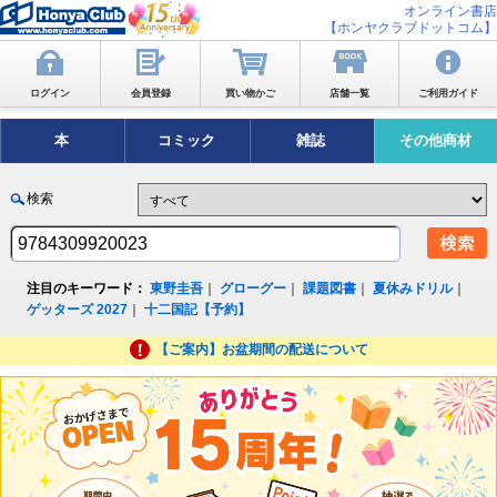
オンライン書店
【ホンヤクラブドットコム】
ログイン
会員登録
買い物かご
店舗一覧
ご利用ガイド
本
コミック
雑誌
その他商材
検索
注目のキーワード：
東野圭吾
｜
グローグー
｜
課題図書
｜
夏休みドリル
｜
ゲッターズ 2027
｜
十二国記【予約】
【ご案内】お盆期間の配送について