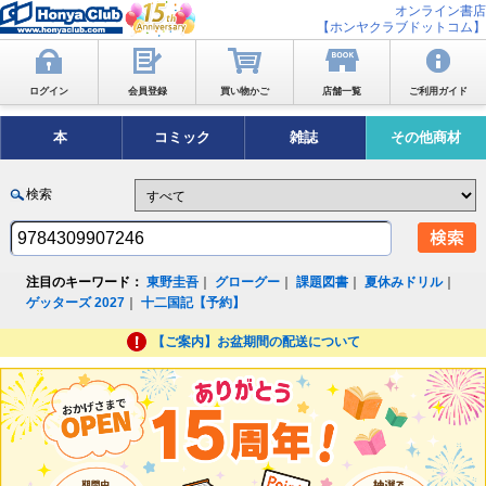
オンライン書店
【ホンヤクラブドットコム】
ログイン
会員登録
買い物かご
店舗一覧
ご利用ガイド
本
コミック
雑誌
その他商材
検索
注目のキーワード：
東野圭吾
｜
グローグー
｜
課題図書
｜
夏休みドリル
｜
ゲッターズ 2027
｜
十二国記【予約】
【ご案内】お盆期間の配送について