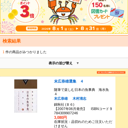
検索結果
1
件の商品がみつかりました
表示の並び替え
末広恭雄選集 ４
随筆で楽しむ日本の魚事典 海水魚
４
末広恭雄
木村清志
錦秋社 (Ｂ６)
【2007年06月発売】 ISBNコード 9
784309907246
3,080円
在庫状況：品切れのためご注文いただ
けません