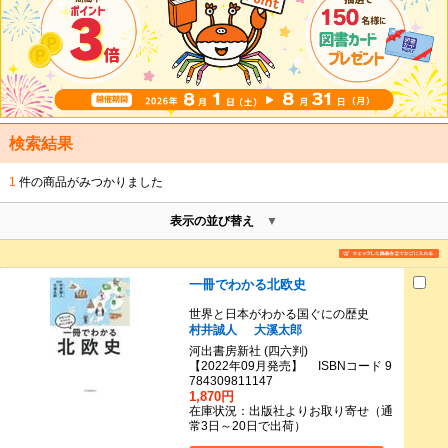
検索結果
1
件の商品がみつかりました
表示の並び替え
一冊でわかる北欧史
世界と日本がわかる国ぐにの歴史
村井誠人
大溪太郎
河出書房新社 (四六判)
【2022年09月発売】 ISBNコード 9
784309811147
1,870円
在庫状況：出版社よりお取り寄せ（通
常3日～20日で出荷）