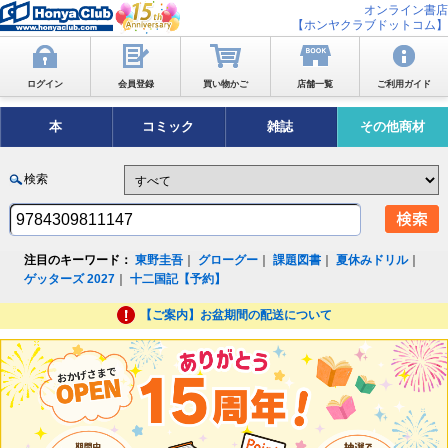
オンライン書店
【ホンヤクラブドットコム】
ログイン
会員登録
買い物かご
店舗一覧
ご利用ガイド
本
コミック
雑誌
その他商材
検索
注目のキーワード：
東野圭吾
｜
グローグー
｜
課題図書
｜
夏休みドリル
｜
ゲッターズ 2027
｜
十二国記【予約】
【ご案内】お盆期間の配送について